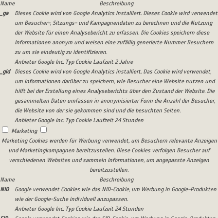
Name
Beschreibung
_ga
Dieses Cookie wird von Google Analytics installiert. Dieses Cookie wird verwendet
um Besucher-, Sitzungs- und Kampagnendaten zu berechnen und die Nutzung
der Website für einen Analysebericht zu erfassen. Die Cookies speichern diese
Informationen anonym und weisen eine zufällig generierte Nummer Besuchern
zu um sie eindeutig zu identifizieren.
Anbieter
Google Inc.
Typ
Cookie
Laufzeit
2 Jahre
_gid
Dieses Cookie wird von Google Analytics installiert. Das Cookie wird verwendet,
um Informationen darüber zu speichern, wie Besucher eine Website nutzen und
hilft bei der Erstellung eines Analyseberichts über den Zustand der Website. Die
gesammelten Daten umfassen in anonymisierter Form die Anzahl der Besucher,
die Website von der sie gekommen sind und die besuchten Seiten.
Anbieter
Google Inc.
Typ
Cookie
Laufzeit
24 Stunden
Marketing
Marketing Cookies werden für Werbung verwendet, um Besuchern relevante Anzeigen
und Marketingkampagnen bereitzustellen. Diese Cookies verfolgen Besucher auf
verschiedenen Websites und sammeln Informationen, um angepasste Anzeigen
bereitzustellen.
Name
Beschreibung
NID
Google verwendet Cookies wie das NID-Cookie, um Werbung in Google-Produkten
wie der Google-Suche individuell anzupassen.
Anbieter
Google Inc.
Typ
Cookie
Laufzeit
24 Stunden