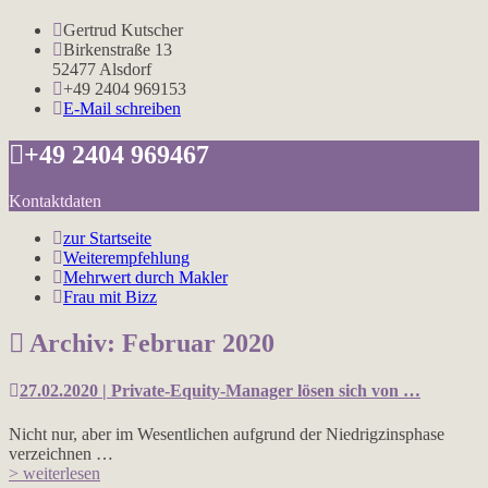
Gertrud Kutscher
Birkenstraße 13
52477 Alsdorf
+49 2404 969153
E-Mail schreiben
+49 2404 969467
Kontaktdaten
zur Startseite
Weiterempfehlung
Mehrwert durch Makler
Frau mit Bizz
Archiv: Februar 2020
27.02.2020 | Private-Equity-Manager lösen sich von …
Nicht nur, aber im Wesentlichen aufgrund der Niedrigzinsphase
verzeichnen …
> weiterlesen