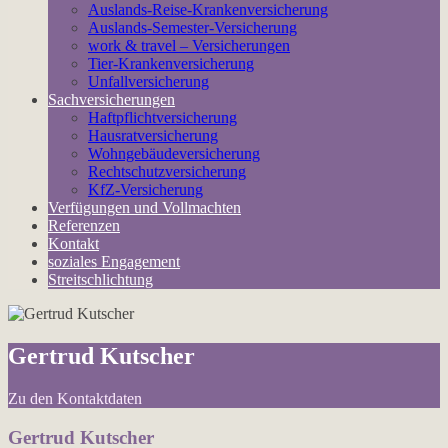
Auslands-Reise-Krankenversicherung
Auslands-Semester-Versicherung
work & travel – Versicherungen
Tier-Krankenversicherung
Unfallversicherung
Sachversicherungen
Haftpflichtversicherung
Hausratversicherung
Wohngebäudeversicherung
Rechtschutzversicherung
KfZ-Versicherung
Verfügungen und Vollmachten
Referenzen
Kontakt
soziales Engagement
Streitschlichtung
Gertrud Kutscher
Zu den Kontaktdaten
Gertrud Kutscher