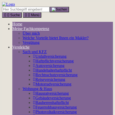
Suche
Menü
Home
Meine Fachkompetenz
Über mich
Welche Vorteile bietet Ihnen ein Makler?
Vergütung
Vergleiche
Sach und KFZ
Unfallversicherung
Haftpflichtversicherung
Autoversicherung
Hundehalterhaftpflicht
Rechtsschutzversicherung
Reiseversicherung
Motorradversicherung
Wohnung & Haus
Hausratversicherung
Gebäudeversicherung
Bauherrenhaftpflicht
Feuerrohbauversicherung
Photovoltaikversicherung