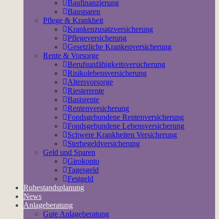
Baufinanzierung
Bausparen
Pflege & Krankheit
Krankenzusatzversicherung
Pflegeversicherung
Gesetzliche Krankenversicherung
Rente & Vorsorge
Berufs­unfähigkeitsversicherung
Risikolebensversicherung
Altersvorsorge
Riesterrente
Basisrente
Rentenversicherung
Fondsgebundene Rentenversicherung
Fondsgebundene Lebensversicherung
Schwere Krankheiten Versicherung
Sterbegeldversicherung
Geld und Sparen
Girokonto
Tagesgeld
Festgeld
Ruhestandsplanung
News
Anlageberatung
Gute Anlageberatung