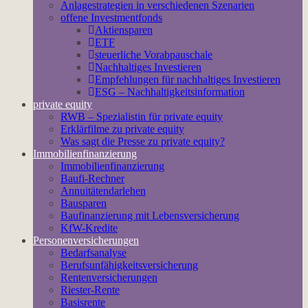
Anlagestrategien in verschiedenen Szenarien
offene Investmentfonds
Aktiensparen
ETF
steuerliche Vorabpauschale
Nachhaltiges Investieren
Empfehlungen für nachhaltiges Investieren
ESG – Nachhaltigkeitsinformation
private equity
RWB – Spezialistin für private equity
Erklärfilme zu private equity
Was sagt die Presse zu private equity?
Immobilienfinanzierung
Immobilienfinanzierung
Baufi-Rechner
Annuitätendarlehen
Bausparen
Baufinanzierung mit Lebensversicherung
KfW-Kredite
Personenversicherungen
Bedarfsanalyse
Berufsunfähigkeitsversicherung
Rentenversicherungen
Riester-Rente
Basisrente