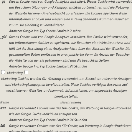
_ga
Dieses Cookie wird von Google Analytics installiert. Dieses Cookie wird verwendet
um Besucher-, Sitzungs- und Kampagnendaten zu berechnen und die Nutzung
der Website für einen Analysebericht zu erfassen. Die Cookies speichern diese
Informationen anonym und weisen eine zufällig generierte Nummer Besuchern
zu um sie eindeutig zu identifizieren.
Anbieter
Google Inc.
Typ
Cookie
Laufzeit
2 Jahre
_gid
Dieses Cookie wird von Google Analytics installiert. Das Cookie wird verwendet,
um Informationen darüber zu speichern, wie Besucher eine Website nutzen und
hilft bei der Erstellung eines Analyseberichts über den Zustand der Website. Die
gesammelten Daten umfassen in anonymisierter Form die Anzahl der Besucher,
die Website von der sie gekommen sind und die besuchten Seiten.
Anbieter
Google Inc.
Typ
Cookie
Laufzeit
24 Stunden
Marketing
Marketing Cookies werden für Werbung verwendet, um Besuchern relevante Anzeigen
und Marketingkampagnen bereitzustellen. Diese Cookies verfolgen Besucher auf
verschiedenen Websites und sammeln Informationen, um angepasste Anzeigen
bereitzustellen.
Name
Beschreibung
NID
Google verwendet Cookies wie das NID-Cookie, um Werbung in Google-Produkten
wie der Google-Suche individuell anzupassen.
Anbieter
Google Inc.
Typ
Cookie
Laufzeit
24 Stunden
SID
Google verwendet Cookies wie das SID-Cookie, um Werbung in Google-Produkten
wie der Google-Suche individuell anzupassen.