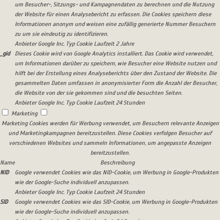
um Besucher-, Sitzungs- und Kampagnendaten zu berechnen und die Nutzung
der Website für einen Analysebericht zu erfassen. Die Cookies speichern diese
Informationen anonym und weisen eine zufällig generierte Nummer Besuchern
zu um sie eindeutig zu identifizieren.
Anbieter
Google Inc.
Typ
Cookie
Laufzeit
2 Jahre
_gid
Dieses Cookie wird von Google Analytics installiert. Das Cookie wird verwendet,
um Informationen darüber zu speichern, wie Besucher eine Website nutzen und
hilft bei der Erstellung eines Analyseberichts über den Zustand der Website. Die
gesammelten Daten umfassen in anonymisierter Form die Anzahl der Besucher,
die Website von der sie gekommen sind und die besuchten Seiten.
Anbieter
Google Inc.
Typ
Cookie
Laufzeit
24 Stunden
Marketing
Marketing Cookies werden für Werbung verwendet, um Besuchern relevante Anzeigen
und Marketingkampagnen bereitzustellen. Diese Cookies verfolgen Besucher auf
verschiedenen Websites und sammeln Informationen, um angepasste Anzeigen
bereitzustellen.
Name
Beschreibung
NID
Google verwendet Cookies wie das NID-Cookie, um Werbung in Google-Produkten
wie der Google-Suche individuell anzupassen.
Anbieter
Google Inc.
Typ
Cookie
Laufzeit
24 Stunden
SID
Google verwendet Cookies wie das SID-Cookie, um Werbung in Google-Produkten
wie der Google-Suche individuell anzupassen.