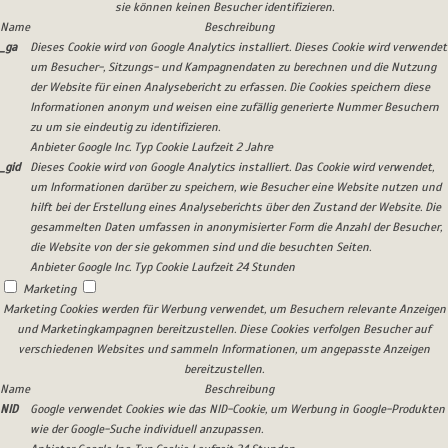
sie können keinen Besucher identifizieren.
Name
Beschreibung
_ga
Dieses Cookie wird von Google Analytics installiert. Dieses Cookie wird verwendet
um Besucher-, Sitzungs- und Kampagnendaten zu berechnen und die Nutzung
der Website für einen Analysebericht zu erfassen. Die Cookies speichern diese
Informationen anonym und weisen eine zufällig generierte Nummer Besuchern
zu um sie eindeutig zu identifizieren.
Anbieter
Google Inc.
Typ
Cookie
Laufzeit
2 Jahre
_gid
Dieses Cookie wird von Google Analytics installiert. Das Cookie wird verwendet,
um Informationen darüber zu speichern, wie Besucher eine Website nutzen und
hilft bei der Erstellung eines Analyseberichts über den Zustand der Website. Die
gesammelten Daten umfassen in anonymisierter Form die Anzahl der Besucher,
die Website von der sie gekommen sind und die besuchten Seiten.
Anbieter
Google Inc.
Typ
Cookie
Laufzeit
24 Stunden
Marketing
Marketing Cookies werden für Werbung verwendet, um Besuchern relevante Anzeigen
und Marketingkampagnen bereitzustellen. Diese Cookies verfolgen Besucher auf
verschiedenen Websites und sammeln Informationen, um angepasste Anzeigen
bereitzustellen.
Name
Beschreibung
NID
Google verwendet Cookies wie das NID-Cookie, um Werbung in Google-Produkten
wie der Google-Suche individuell anzupassen.