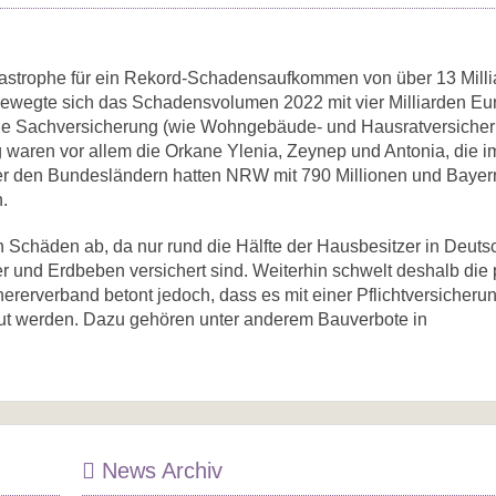
tastrophe für ein Rekord-Schadensaufkommen von über 13 Mill
 bewegte sich das Schadensvolumen 2022 mit vier Milliarden Eu
 die Sachversicherung (wie Wohngebäude- und Hausratversicher
ig waren vor allem die Orkane Ylenia, Zeynep und Antonia, die 
er den Bundesländern hatten NRW mit 790 Millionen und Bayer
.
en Schäden ab, da nur rund die Hälfte der Hausbesitzer in Deut
und Erdbeben versichert sind. Weiterhin schwelt deshalb die p
ererverband betont jedoch, dass es mit einer Pflichtversicherun
aut werden. Dazu gehören unter anderem Bauverbote in
News Archiv