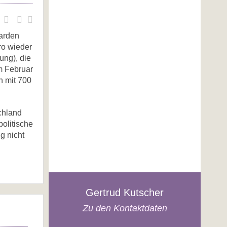
iarden
ro wieder
ung), die
im Februar
n mit 700
schland
olitische
g nicht
Gertrud Kutscher
Zu den Kontaktdaten