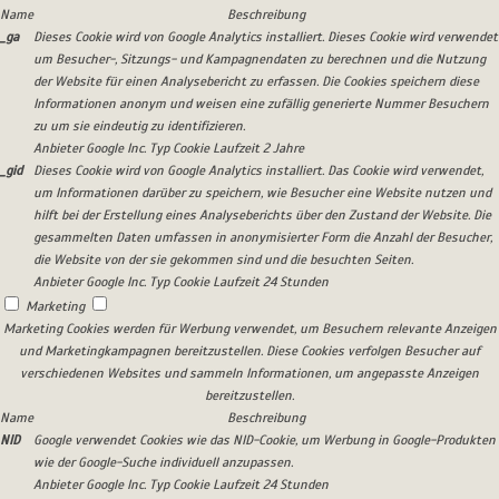
Name
Beschreibung
_ga
Dieses Cookie wird von Google Analytics installiert. Dieses Cookie wird verwendet
um Besucher-, Sitzungs- und Kampagnendaten zu berechnen und die Nutzung
der Website für einen Analysebericht zu erfassen. Die Cookies speichern diese
Informationen anonym und weisen eine zufällig generierte Nummer Besuchern
zu um sie eindeutig zu identifizieren.
Anbieter
Google Inc.
Typ
Cookie
Laufzeit
2 Jahre
_gid
Dieses Cookie wird von Google Analytics installiert. Das Cookie wird verwendet,
um Informationen darüber zu speichern, wie Besucher eine Website nutzen und
hilft bei der Erstellung eines Analyseberichts über den Zustand der Website. Die
gesammelten Daten umfassen in anonymisierter Form die Anzahl der Besucher,
die Website von der sie gekommen sind und die besuchten Seiten.
Anbieter
Google Inc.
Typ
Cookie
Laufzeit
24 Stunden
Marketing
Marketing Cookies werden für Werbung verwendet, um Besuchern relevante Anzeigen
und Marketingkampagnen bereitzustellen. Diese Cookies verfolgen Besucher auf
verschiedenen Websites und sammeln Informationen, um angepasste Anzeigen
bereitzustellen.
Name
Beschreibung
NID
Google verwendet Cookies wie das NID-Cookie, um Werbung in Google-Produkten
wie der Google-Suche individuell anzupassen.
Anbieter
Google Inc.
Typ
Cookie
Laufzeit
24 Stunden