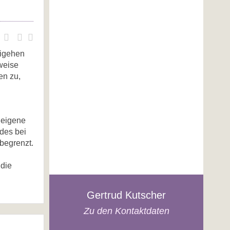
sigehen
rweise
en zu,
 eigene
ndes bei
begrenzt.
 die
Gertrud Kutscher
Zu den Kontaktdaten