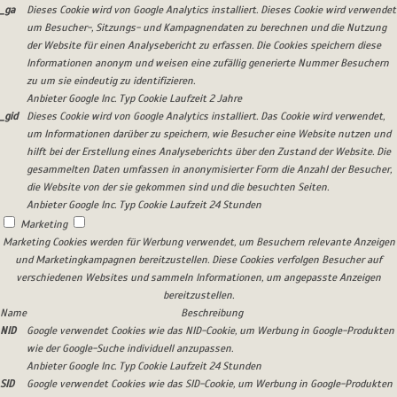
_ga
Dieses Cookie wird von Google Analytics installiert. Dieses Cookie wird verwendet
um Besucher-, Sitzungs- und Kampagnendaten zu berechnen und die Nutzung
der Website für einen Analysebericht zu erfassen. Die Cookies speichern diese
Informationen anonym und weisen eine zufällig generierte Nummer Besuchern
zu um sie eindeutig zu identifizieren.
Anbieter
Google Inc.
Typ
Cookie
Laufzeit
2 Jahre
_gid
Dieses Cookie wird von Google Analytics installiert. Das Cookie wird verwendet,
um Informationen darüber zu speichern, wie Besucher eine Website nutzen und
hilft bei der Erstellung eines Analyseberichts über den Zustand der Website. Die
gesammelten Daten umfassen in anonymisierter Form die Anzahl der Besucher,
die Website von der sie gekommen sind und die besuchten Seiten.
Anbieter
Google Inc.
Typ
Cookie
Laufzeit
24 Stunden
Marketing
Marketing Cookies werden für Werbung verwendet, um Besuchern relevante Anzeigen
und Marketingkampagnen bereitzustellen. Diese Cookies verfolgen Besucher auf
verschiedenen Websites und sammeln Informationen, um angepasste Anzeigen
bereitzustellen.
Name
Beschreibung
NID
Google verwendet Cookies wie das NID-Cookie, um Werbung in Google-Produkten
wie der Google-Suche individuell anzupassen.
Anbieter
Google Inc.
Typ
Cookie
Laufzeit
24 Stunden
SID
Google verwendet Cookies wie das SID-Cookie, um Werbung in Google-Produkten