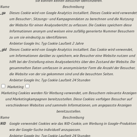
sie können keinen Besucher identifizieren.
Name
Beschreibung
_ga
Dieses Cookie wird von Google Analytics installiert. Dieses Cookie wird verwendet
um Besucher-, Sitzungs- und Kampagnendaten zu berechnen und die Nutzung
der Website für einen Analysebericht zu erfassen. Die Cookies speichern diese
Informationen anonym und weisen eine zufällig generierte Nummer Besuchern
zu um sie eindeutig zu identifizieren.
Anbieter
Google Inc.
Typ
Cookie
Laufzeit
2 Jahre
_gid
Dieses Cookie wird von Google Analytics installiert. Das Cookie wird verwendet,
um Informationen darüber zu speichern, wie Besucher eine Website nutzen und
hilft bei der Erstellung eines Analyseberichts über den Zustand der Website. Die
gesammelten Daten umfassen in anonymisierter Form die Anzahl der Besucher,
die Website von der sie gekommen sind und die besuchten Seiten.
Anbieter
Google Inc.
Typ
Cookie
Laufzeit
24 Stunden
Marketing
Marketing Cookies werden für Werbung verwendet, um Besuchern relevante Anzeigen
und Marketingkampagnen bereitzustellen. Diese Cookies verfolgen Besucher auf
verschiedenen Websites und sammeln Informationen, um angepasste Anzeigen
bereitzustellen.
Name
Beschreibung
NID
Google verwendet Cookies wie das NID-Cookie, um Werbung in Google-Produkten
wie der Google-Suche individuell anzupassen.
Anbieter
Google Inc.
Typ
Cookie
Laufzeit
24 Stunden