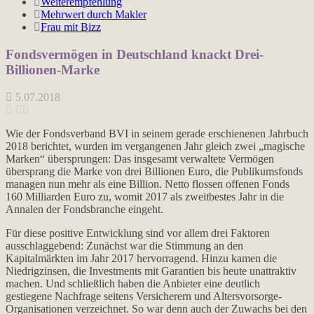
Weiterempfehlung
Mehrwert durch Makler
Frau mit Bizz
Fondsvermögen in Deutschland knackt Drei-
Billionen-Marke
5.07.2018
Wie der Fondsverband BVI in seinem gerade erschienenen Jahrbuch
2018 berichtet, wurden im vergangenen Jahr gleich zwei „magische
Marken“ übersprungen: Das insgesamt verwaltete Vermögen
übersprang die Marke von drei Billionen Euro, die Publikumsfonds
managen nun mehr als eine Billion. Netto flossen offenen Fonds
160 Milliarden Euro zu, womit 2017 als zweitbestes Jahr in die
Annalen der Fondsbranche eingeht.
Für diese positive Entwicklung sind vor allem drei Faktoren
ausschlaggebend: Zunächst war die Stimmung an den
Kapitalmärkten im Jahr 2017 hervorragend. Hinzu kamen die
Niedrigzinsen, die Investments mit Garantien bis heute unattraktiv
machen. Und schließlich haben die Anbieter eine deutlich
gestiegene Nachfrage seitens Versicherern und Altersvorsorge-
Organisationen verzeichnet. So war denn auch der Zuwachs bei den