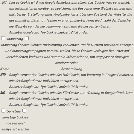
_gid
Dieses Cookie wird von Google Analytics installiert. Das Cookie wird verwendet,
um Informationen darüber zu speichern, wie Besucher eine Website nutzen und
hilft bei der Erstellung eines Analyseberichts über den Zustand der Website. Die
gesammelten Daten umfassen in anonymisierter Form die Anzahl der Besucher,
die Website von der sie gekommen sind und die besuchten Seiten.
Anbieter
Google Inc.
Typ
Cookie
Laufzeit
24 Stunden
Marketing
Marketing Cookies werden für Werbung verwendet, um Besuchern relevante Anzeigen
und Marketingkampagnen bereitzustellen. Diese Cookies verfolgen Besucher auf
verschiedenen Websites und sammeln Informationen, um angepasste Anzeigen
bereitzustellen.
Name
Beschreibung
NID
Google verwendet Cookies wie das NID-Cookie, um Werbung in Google-Produkten
wie der Google-Suche individuell anzupassen.
Anbieter
Google Inc.
Typ
Cookie
Laufzeit
24 Stunden
SID
Google verwendet Cookies wie das SID-Cookie, um Werbung in Google-Produkten
wie der Google-Suche individuell anzupassen.
Anbieter
Google Inc.
Typ
Cookie
Laufzeit
24 Stunden
Sonstige
Sonstige Cookies
müssen noch
analysiert werden