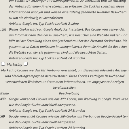
um Besucher-, Sitzungs- und Kampagnendaten zu berechnen und die Nutzung
der Website für einen Analysebericht zu erfassen. Die Cookies speichern diese
Informationen anonym und weisen eine zufällig generierte Nummer Besuchern
zu um sie eindeutig zu identifizieren.
Anbieter
Google Inc.
Typ
Cookie
Laufzeit
2 Jahre
_gid
Dieses Cookie wird von Google Analytics installiert. Das Cookie wird verwendet,
um Informationen darüber zu speichern, wie Besucher eine Website nutzen und
hilft bei der Erstellung eines Analyseberichts über den Zustand der Website. Die
gesammelten Daten umfassen in anonymisierter Form die Anzahl der Besucher,
die Website von der sie gekommen sind und die besuchten Seiten.
Anbieter
Google Inc.
Typ
Cookie
Laufzeit
24 Stunden
Marketing
Marketing Cookies werden für Werbung verwendet, um Besuchern relevante Anzeigen
und Marketingkampagnen bereitzustellen. Diese Cookies verfolgen Besucher auf
verschiedenen Websites und sammeln Informationen, um angepasste Anzeigen
bereitzustellen.
Name
Beschreibung
NID
Google verwendet Cookies wie das NID-Cookie, um Werbung in Google-Produkten
wie der Google-Suche individuell anzupassen.
Anbieter
Google Inc.
Typ
Cookie
Laufzeit
24 Stunden
SID
Google verwendet Cookies wie das SID-Cookie, um Werbung in Google-Produkten
wie der Google-Suche individuell anzupassen.
Anbieter
Google Inc.
Typ
Cookie
Laufzeit
24 Stunden