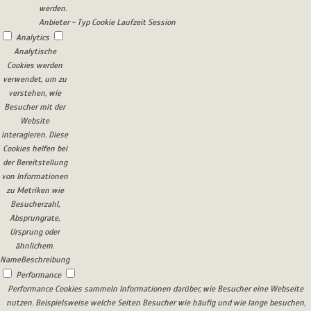
werden.
Anbieter
-
Typ
Cookie
Laufzeit
Session
Analytics
Analytische
Cookies werden
verwendet, um zu
verstehen, wie
Besucher mit der
Website
interagieren. Diese
Cookies helfen bei
der Bereitstellung
von Informationen
zu Metriken wie
Besucherzahl,
Absprungrate,
Ursprung oder
ähnlichem.
Name
Beschreibung
Performance
Performance Cookies sammeln Informationen darüber, wie Besucher eine Webseite
nutzen. Beispielsweise welche Seiten Besucher wie häufig und wie lange besuchen,