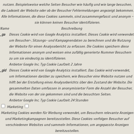
nutzen. Beispielsweise welche Seiten Besucher wie häufig und wie lange besuchen,
die Ladezeit der Website oder ob der Besucher Fehlermeldungen angezeigt bekommen.
Alle Informationen, die diese Cookies sammeln, sind zusammengefasst und anonym -
sie können keinen Besucher identifizieren.
Name
Beschreibung
_ga
Dieses Cookie wird von Google Analytics installiert. Dieses Cookie wird verwendet
um Besucher-, Sitzungs- und Kampagnendaten zu berechnen und die Nutzung
der Website für einen Analysebericht zu erfassen. Die Cookies speichern diese
Informationen anonym und weisen eine zufällig generierte Nummer Besuchern
zu um sie eindeutig zu identifizieren.
Anbieter
Google Inc.
Typ
Cookie
Laufzeit
2 Jahre
_gid
Dieses Cookie wird von Google Analytics installiert. Das Cookie wird verwendet,
um Informationen darüber zu speichern, wie Besucher eine Website nutzen und
hilft bei der Erstellung eines Analyseberichts über den Zustand der Website. Die
gesammelten Daten umfassen in anonymisierter Form die Anzahl der Besucher,
die Website von der sie gekommen sind und die besuchten Seiten.
Anbieter
Google Inc.
Typ
Cookie
Laufzeit
24 Stunden
Marketing
Marketing Cookies werden für Werbung verwendet, um Besuchern relevante Anzeigen
und Marketingkampagnen bereitzustellen. Diese Cookies verfolgen Besucher auf
verschiedenen Websites und sammeln Informationen, um angepasste Anzeigen
bereitzustellen.