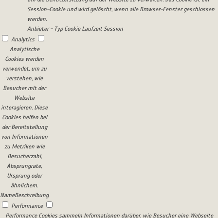
Session-Cookie und wird gelöscht, wenn alle Browser-Fenster geschlossen
werden.
Anbieter
-
Typ
Cookie
Laufzeit
Session
Analytics
Analytische
Cookies werden
verwendet, um zu
verstehen, wie
Besucher mit der
Website
interagieren. Diese
Cookies helfen bei
der Bereitstellung
von Informationen
zu Metriken wie
Besucherzahl,
Absprungrate,
Ursprung oder
ähnlichem.
Name
Beschreibung
Performance
Performance Cookies sammeln Informationen darüber, wie Besucher eine Webseite